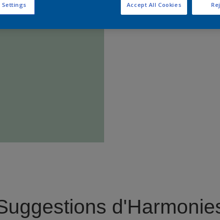
 Settings
Accept All Cookies
Rej
Trouver 
Suggestions d'Harmonie