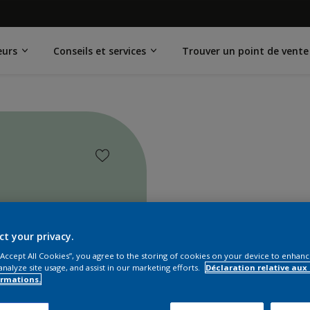
eurs
Conseils et services
Trouver un point de vente
ct your privacy.
 “Accept All Cookies”, you agree to the storing of cookies on your device to enhanc
analyze site usage, and assist in our marketing efforts.
Déclaration relative aux
ormations.