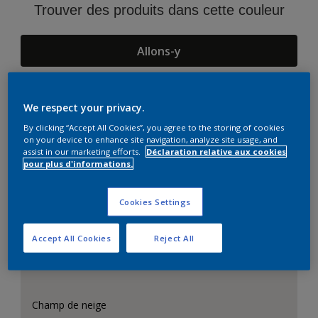
Trouver des produits dans cette couleur
Allons-y
We respect your privacy.
Suggestions d'Harmonies
By clicking “Accept All Cookies”, you agree to the storing of cookies
on your device to enhance site navigation, analyze site usage, and
assist in our marketing efforts.
Déclaration relative aux cookies
pour plus d'informations.
Cookies Settings
Accept All Cookies
Reject All
Champ de neige