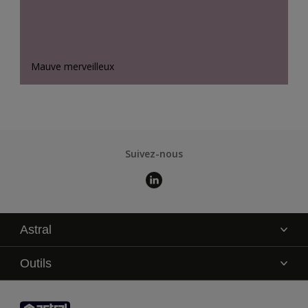
Mauve merveilleux
Suivez-nous
Astral
La marque
Outils
Service technique
AkzoNobel Color Studio
Contact