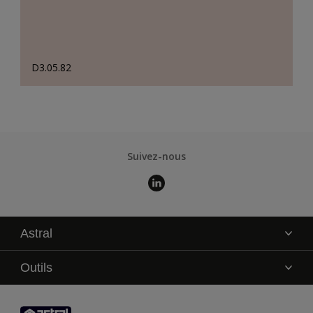
D3.05.82
Suivez-nous
Astral
La marque
Outils
Service technique
AkzoNobel Color Studio
Contact