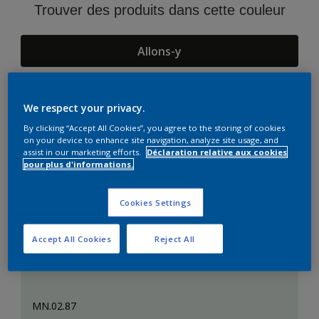
Trouver des produits dans cette couleur
Allons-y
We respect your privacy.
Suggestions d'Harmonies
By clicking “Accept All Cookies”, you agree to the storing of cookies
on your device to enhance site navigation, analyze site usage, and
assist in our marketing efforts.
Déclaration relative aux cookies
pour plus d'informations.
Cookies Settings
Accept All Cookies
Reject All
MN.02.87