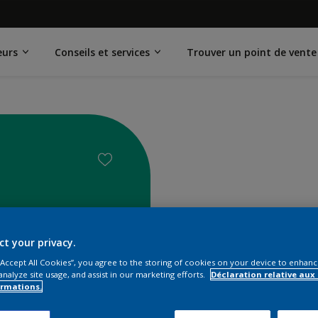
eurs
Conseils et services
Trouver un point de vente
ct your privacy.
 “Accept All Cookies”, you agree to the storing of cookies on your device to enhanc
analyze site usage, and assist in our marketing efforts.
Déclaration relative aux
ormations.