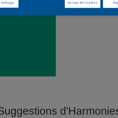
 Settings
Accept All Cookies
Rej
Trouver 
Suggestions d'Harmonie