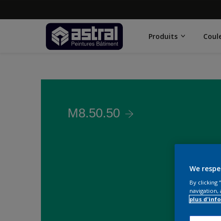
Produits
Coul
M8.50.50
We respe
By clicking
navigation, 
plus d'inf