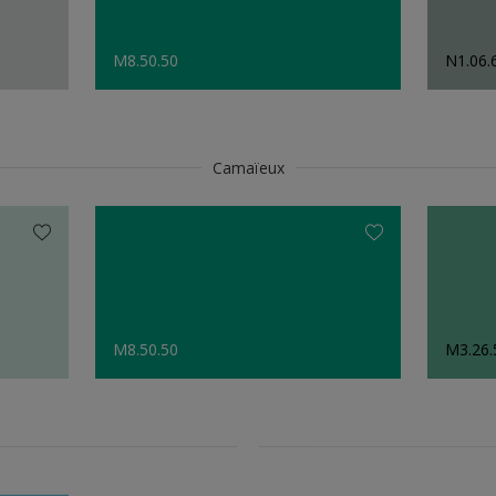
M8.50.50
N1.06.
Camaïeux
M8.50.50
M3.26.