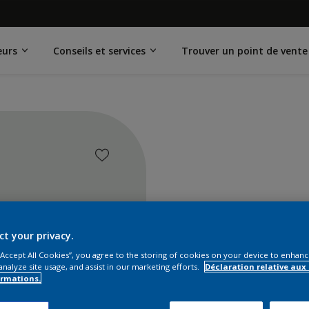
eurs
Conseils et services
Trouver un point de vente
ct your privacy.
 “Accept All Cookies”, you agree to the storing of cookies on your device to enhanc
analyze site usage, and assist in our marketing efforts.
Déclaration relative aux
ormations.