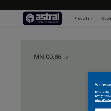
Produits
Coul
MN.00.86
We respe
By clicking
navigation, 
plus d'inf