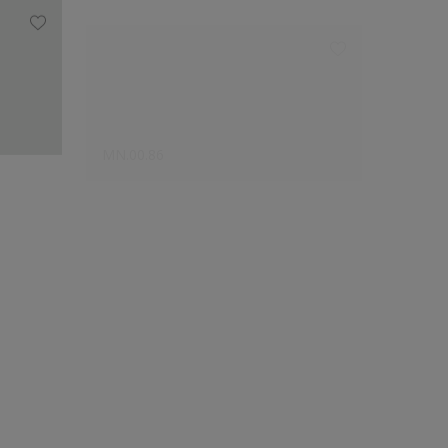
MN.00.86
NN.00.
Le choix des créateurs