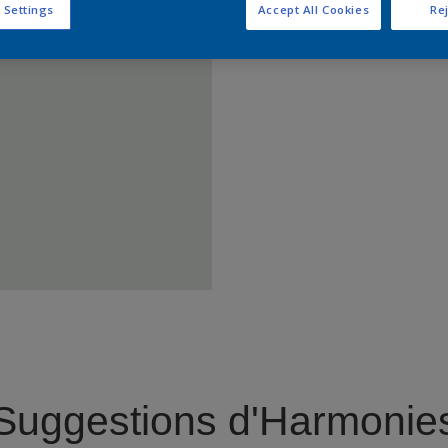
 Settings
Accept All Cookies
Rej
Trouver 
Suggestions d'Harmonie