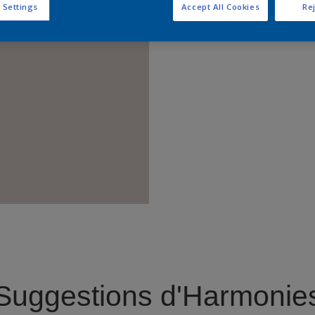
 Settings
Accept All Cookies
Rej
Trouver 
Suggestions d'Harmonie