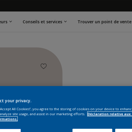
eurs
Conseils et services
Trouver un point de vente
ct your privacy.
 “Accept All Cookies”, you agree to the storing of cookies on your device to enhanc
analyze site usage, and assist in our marketing efforts.
Déclaration relative aux
ormations.