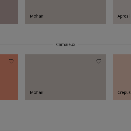
Mohair
Apres l
Camaïeux
Mohair
Crepus