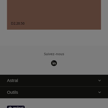
D2.20.50
Suivez-nous
Astral
La marque
Outils
Service technique
AkzoNobel Color Studio
Contact