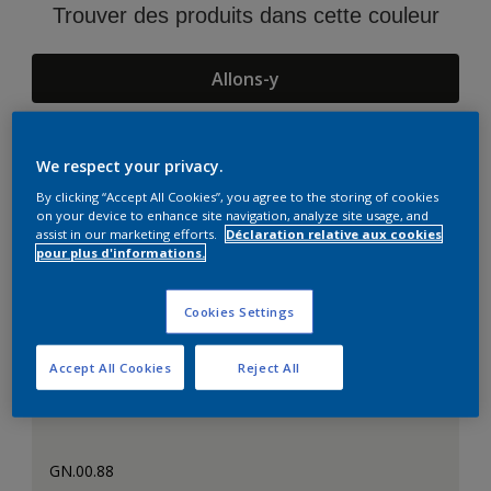
Trouver des produits dans cette couleur
Allons-y
We respect your privacy.
Suggestions d'Harmonies
By clicking “Accept All Cookies”, you agree to the storing of cookies
on your device to enhance site navigation, analyze site usage, and
assist in our marketing efforts.
Déclaration relative aux cookies
pour plus d'informations.
Cookies Settings
Accept All Cookies
Reject All
GN.00.88