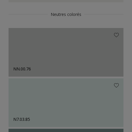
Neutres colorés
NN.00.76
N7.03.85