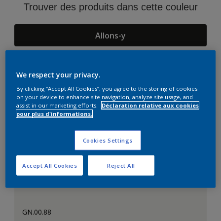
Trouver des produits dans cette couleur
Allons-y
We respect your privacy.
Suggestions d'Harmonies
By clicking “Accept All Cookies”, you agree to the storing of cookies
on your device to enhance site navigation, analyze site usage, and
assist in our marketing efforts.
Déclaration relative aux cookies
pour plus d'informations.
Cookies Settings
Accept All Cookies
Reject All
GN.00.88