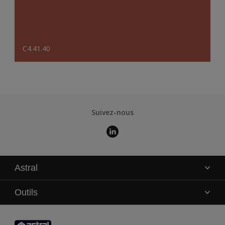
C4.41.40
Suivez-nous
Astral
La marque
Outils
Service technique
AkzoNobel Color Studio
Contact