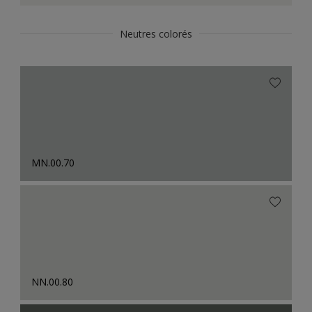
Neutres colorés
MN.00.70
NN.00.80