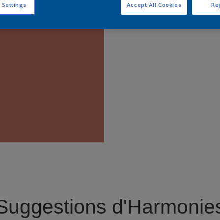
 Settings
Accept All Cookies
Rej
Trouver 
Suggestions d'Harmonie