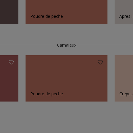
Poudre de peche
Apres l
Camaïeux
Poudre de peche
Crepus