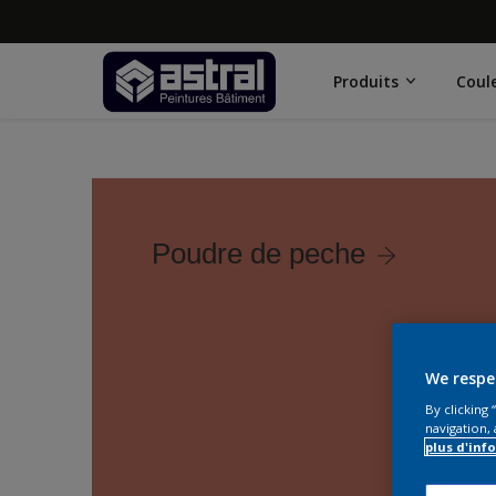
Produits
Coul
Poudre de peche
We respe
By clicking
navigation, 
plus d'inf