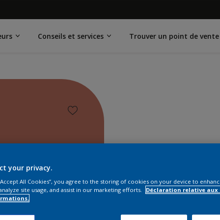
eurs
Conseils et services
Trouver un point de vente
ct your privacy.
 “Accept All Cookies”, you agree to the storing of cookies on your device to enhanc
analyze site usage, and assist in our marketing efforts.
Déclaration relative aux
ormations.