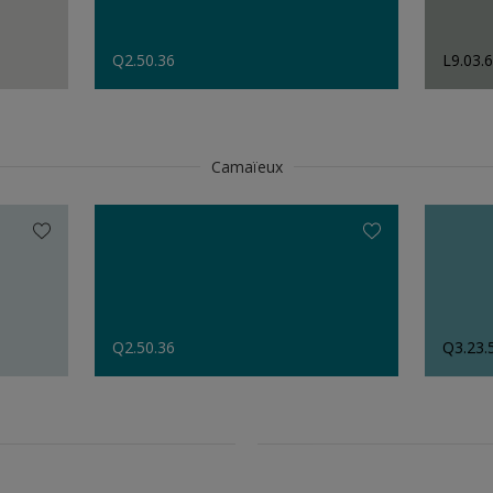
Q2.50.36
L9.03.
Camaïeux
Q2.50.36
Q3.23.