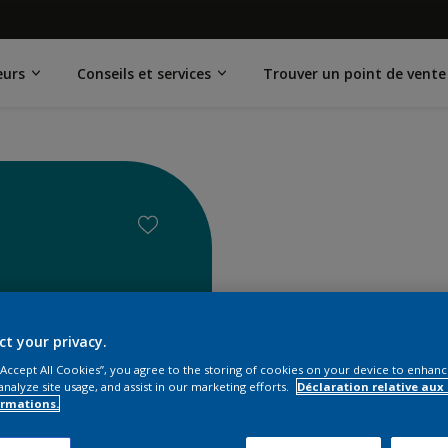
eurs
Conseils et services
Trouver un point de vente
ct your privacy.
 “Accept All Cookies”, you agree to the storing of cookies on your device to enhanc
analyze site usage, and assist in our marketing efforts.
Déclaration relative aux
ormations.