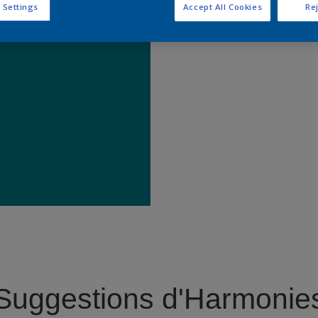
 Settings
Accept All Cookies
Rej
Trouver 
Suggestions d'Harmonie