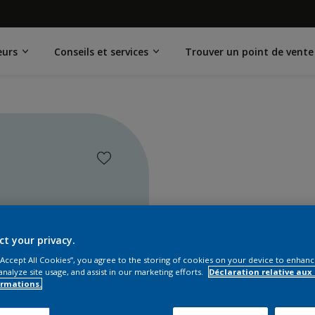
eurs
Conseils et services
Trouver un point de vente
ct your privacy.
 “Accept All Cookies”, you agree to the storing of cookies on your device to enhanc
analyze site usage, and assist in our marketing efforts.
Déclaration relative aux
ormations.