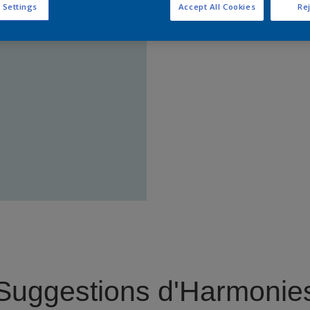
 Settings
Accept All Cookies
Rej
Trouver 
Suggestions d'Harmonie