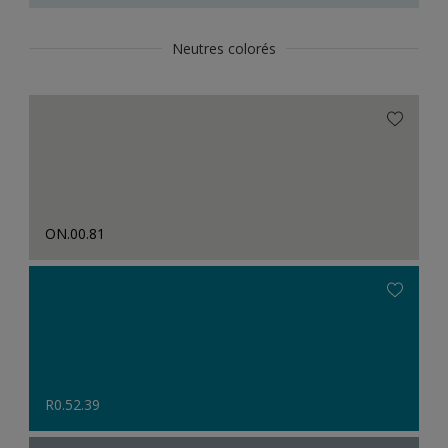
Neutres colorés
ON.00.81
R0.52.39