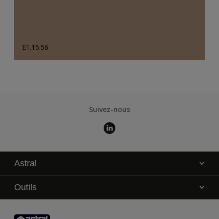
E1.15.56
Suivez-nous
Astral
La marque
Outils
Service technique
AkzoNobel Color Studio
Contact