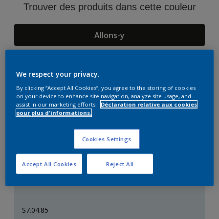
Trouver des produits dans cette couleur
Allons-y
We respect your privacy.
Suggestions d'Harmonies
By clicking “Accept All Cookies”, you agree to the storing of cookies
on your device to enhance site navigation, analyze site usage, and
assist in our marketing efforts.
Déclaration relative aux cookies
pour plus d'informations.
Cookies Settings
Accept All Cookies
Reject All
S7.04.85