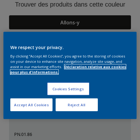
Trouver des produits dans cette couleur
Allons-y
We respect your privacy.
Suggestions d'Harmonies
By clicking “Accept All Cookies”, you agree to the storing of cookies
on your device to enhance site navigation, analyze site usage, and
assist in our marketing efforts.
Déclaration relative aux cookies
pour plus d'informations.
Cookies Settings
Accept All Cookies
Reject All
PN.01.86