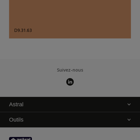
D9.31.63
Suivez-nous
Astral
La marque
Outils
Service technique
AkzoNobel Color Studio
Contact