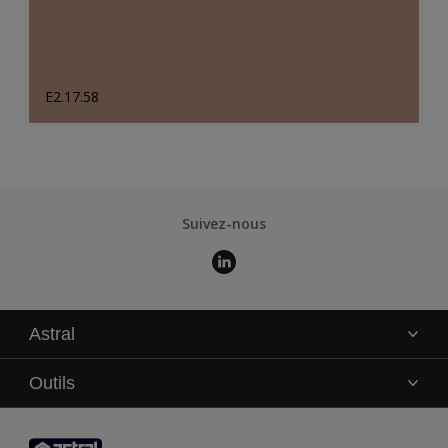
E2.17.58
Suivez-nous
Astral
La marque
Outils
Service technique
AkzoNobel Color Studio
Contact