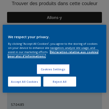
Trouver des produits dans cette couleur
Allons-y
We respect your privacy.
Suggestions d'Harmonies
By clicking “Accept All Cookies”, you agree to the storing of cookies
on your device to enhance site navigation, analyze site usage, and
assist in our marketing efforts.
Déclaration relative aux cookies
pour plus d'informations.
Cookies Settings
Accept All Cookies
Reject All
S7.04.85