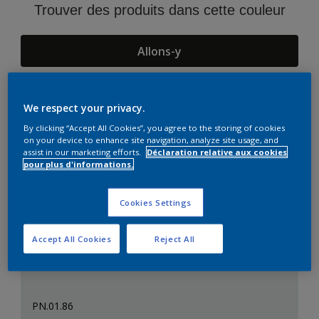
Trouver des produits dans cette couleur
Allons-y
We respect your privacy.
Suggestions d'Harmonies
By clicking “Accept All Cookies”, you agree to the storing of cookies
on your device to enhance site navigation, analyze site usage, and
assist in our marketing efforts.
Déclaration relative aux cookies
pour plus d'informations.
Cookies Settings
Accept All Cookies
Reject All
PN.01.86