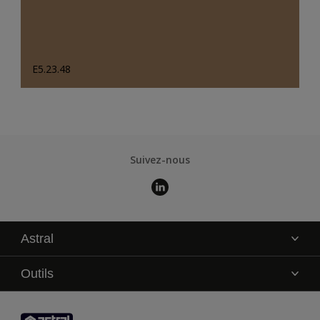
E5.23.48
Suivez-nous
Astral
La marque
Outils
Service technique
AkzoNobel Color Studio
Contact