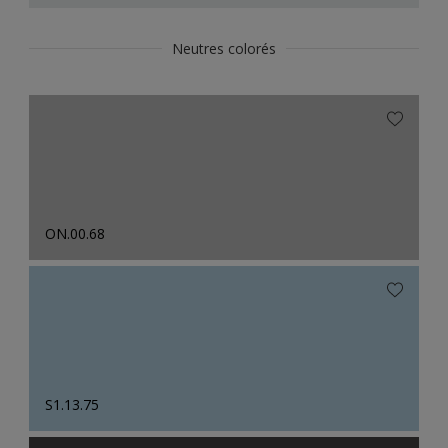
Neutres colorés
ON.00.68
S1.13.75