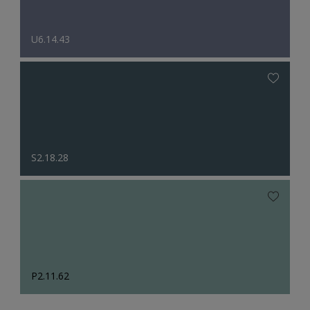
U6.14.43
S2.18.28
P2.11.62