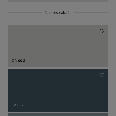
Neutres colorés
ON.00.81
S2.18.28