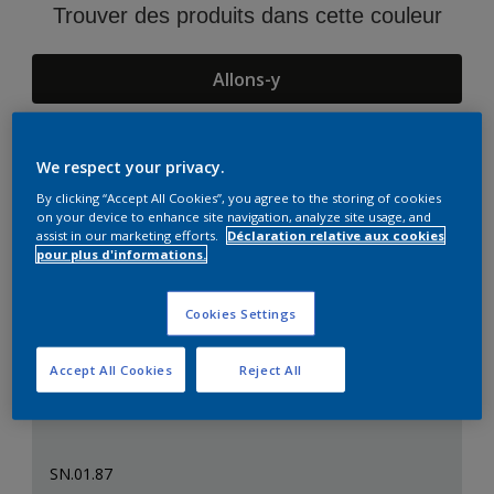
Trouver des produits dans cette couleur
Allons-y
We respect your privacy.
Suggestions d'Harmonies
By clicking “Accept All Cookies”, you agree to the storing of cookies
on your device to enhance site navigation, analyze site usage, and
assist in our marketing efforts.
Déclaration relative aux cookies
pour plus d'informations.
Cookies Settings
Accept All Cookies
Reject All
SN.01.87