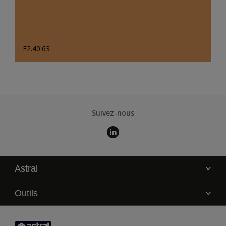
E2.40.63
Suivez-nous
Astral
La marque
Outils
Service technique
AkzoNobel Color Studio
Contact