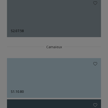
S2.07.58
Camaïeux
S1.10.80