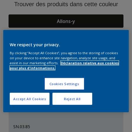
Trouver des produits dans cette couleur
Allons-y
We respect your privacy.
Suggestions d'Harmonies
By clicking “Accept All Cookies”, you agree to the storing of cookies
on your device to enhance site navigation, analyze site usage, and
assist in our marketing efforts.
Déclaration relative aux cookies
pour plus d'informations.
Cookies Settings
Accept All Cookies
Reject All
SN.03.85