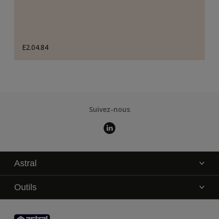
E2.04.84
Suivez-nous
Astral
La marque
Outils
Service technique
AkzoNobel Color Studio
Contact