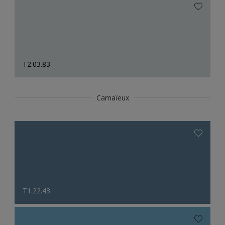
T2.03.83
Camaïeux
T1.22.43