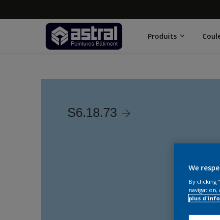
Produits
Coul
S6.18.73
We respe
By clicking
navigation, 
plus d'inf