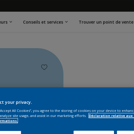
eurs
Conseils et services
Trouver un point de vente
ct your privacy.
 “Accept All Cookies”, you agree to the storing of cookies on your device to enhanc
analyze site usage, and assist in our marketing efforts.
Déclaration relative aux
ormations.