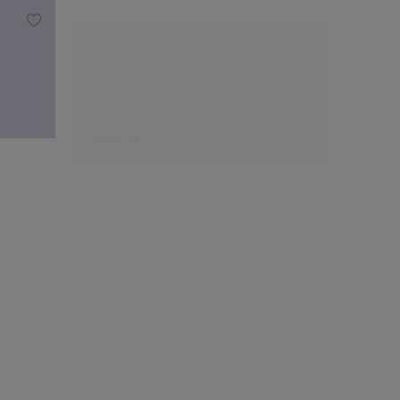
S6.18.73
P6.17.
Le choix des créateurs