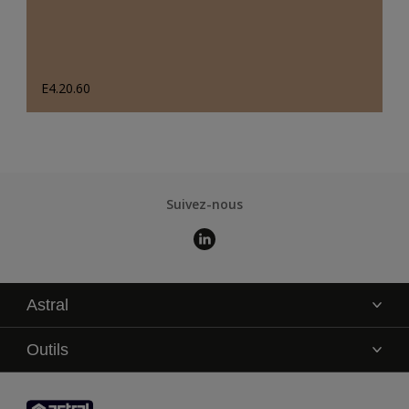
E4.20.60
Suivez-nous
Astral
La marque
Outils
Service technique
AkzoNobel Color Studio
Contact