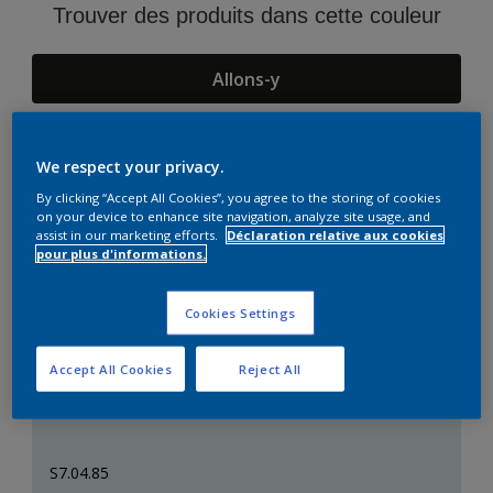
Trouver des produits dans cette couleur
Allons-y
We respect your privacy.
Suggestions d'Harmonies
By clicking “Accept All Cookies”, you agree to the storing of cookies
on your device to enhance site navigation, analyze site usage, and
assist in our marketing efforts.
Déclaration relative aux cookies
pour plus d'informations.
Cookies Settings
Accept All Cookies
Reject All
S7.04.85