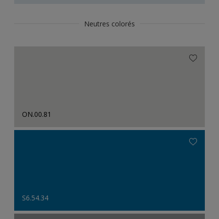
Neutres colorés
ON.00.81
S6.54.34