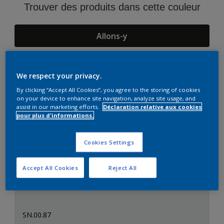
Trouver des produits dans cette couleur
Allons-y
We respect your privacy.
Suggestions d'Harmonies
By clicking “Accept All Cookies”, you agree to the storing of cookies
on your device to enhance site navigation, analyze site usage, and
assist in our marketing efforts.
Déclaration relative aux cookies
pour plus d'informations.
Cookies Settings
Accept All Cookies
Reject All
SN.00.87