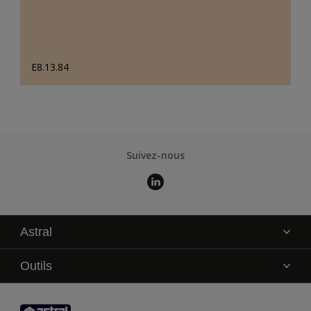
E8.13.84
Suivez-nous
Astral
La marque
Outils
Service technique
AkzoNobel Color Studio
Contact