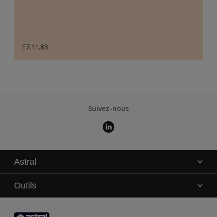
E7.11.83
Suivez-nous
Astral
La marque
Outils
Service technique
AkzoNobel Color Studio
Contact