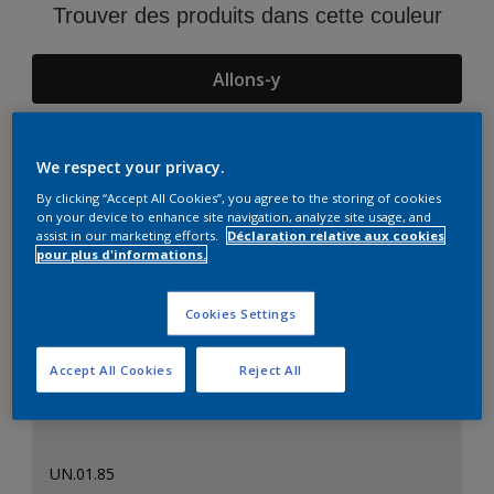
Trouver des produits dans cette couleur
Allons-y
We respect your privacy.
Suggestions d'Harmonies
By clicking “Accept All Cookies”, you agree to the storing of cookies
on your device to enhance site navigation, analyze site usage, and
assist in our marketing efforts.
Déclaration relative aux cookies
pour plus d'informations.
Cookies Settings
Accept All Cookies
Reject All
UN.01.85