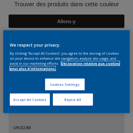
Trouver des produits dans cette couleur
Allons-y
We respect your privacy.
Suggestions d'Harmonies
By clicking “Accept All Cookies”, you agree to the storing of cookies
on your device to enhance site navigation, analyze site usage, and
assist in our marketing efforts.
Déclaration relative aux cookies
pour plus d'informations.
Cookies Settings
Accept All Cookies
Reject All
UN.02.86