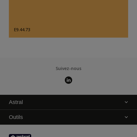
E9.44.73
Suivez-nous
Astral
La marque
Outils
Service technique
AkzoNobel Color Studio
Contact