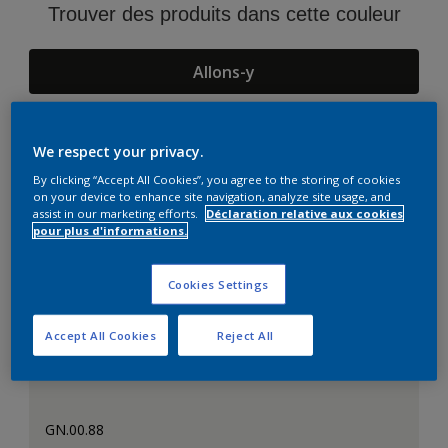
Trouver des produits dans cette couleur
Allons-y
We respect your privacy.
Suggestions d'Harmonies
By clicking “Accept All Cookies”, you agree to the storing of cookies
on your device to enhance site navigation, analyze site usage, and
assist in our marketing efforts.
Déclaration relative aux cookies
pour plus d'informations.
Cookies Settings
Accept All Cookies
Reject All
GN.00.88