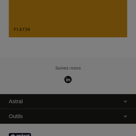
F1.67.59
Suivez-nous
Astral
La marque
Outils
Service technique
AkzoNobel Color Studio
Contact