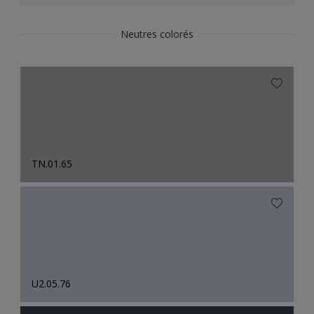
Neutres colorés
TN.01.65
U2.05.76