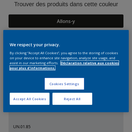
Trouver des produits dans cette couleur
Allons-y
We respect your privacy.
Suggestions d'Harmonies
By clicking “Accept All Cookies”, you agree to the storing of cookies
on your device to enhance site navigation, analyze site usage, and
assist in our marketing efforts.
Déclaration relative aux cookies
pour plus d'informations.
Cookies Settings
Accept All Cookies
Reject All
UN.01.85