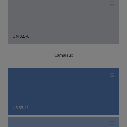
UN.02.76
Camaïeux
U5.35.45