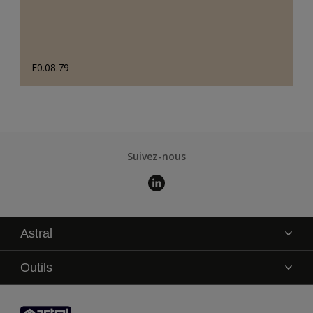
F0.08.79
Suivez-nous
Astral
La marque
Outils
Service technique
AkzoNobel Color Studio
Contact