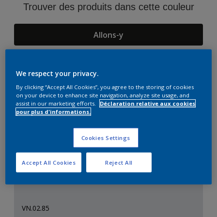
Trouver des produits dans cette couleur
Allons-y
We respect your privacy.
Suggestions d'Harmonies
By clicking “Accept All Cookies”, you agree to the storing of cookies
on your device to enhance site navigation, analyze site usage, and
assist in our marketing efforts.
Déclaration relative aux cookies
pour plus d'informations.
Cookies Settings
Accept All Cookies
Reject All
VN.02.85