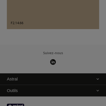
F2.14.66
Suivez-nous
Astral
La marque
Outils
Service technique
AkzoNobel Color Studio
Contact