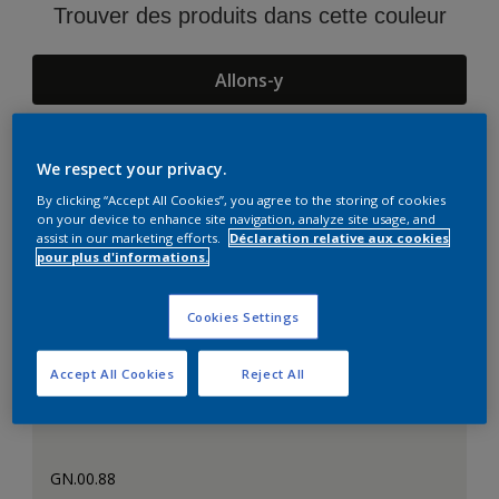
Trouver des produits dans cette couleur
Allons-y
We respect your privacy.
Suggestions d'Harmonies
By clicking “Accept All Cookies”, you agree to the storing of cookies
on your device to enhance site navigation, analyze site usage, and
assist in our marketing efforts.
Déclaration relative aux cookies
pour plus d'informations.
Cookies Settings
Accept All Cookies
Reject All
GN.00.88