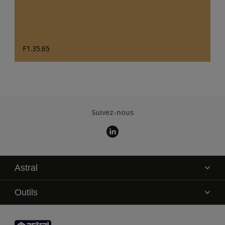
F1.35.65
Suivez-nous
Astral
La marque
Outils
Service technique
AkzoNobel Color Studio
Contact