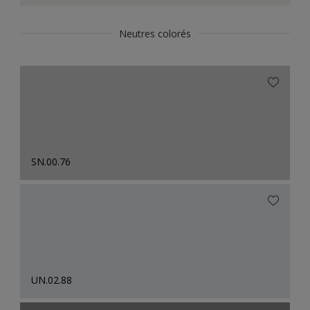
Neutres colorés
SN.00.76
UN.02.88