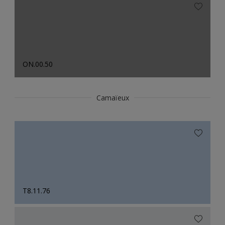
ON.00.50
Camaïeux
T8.11.76