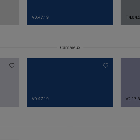
V0.47.19
T4.04.
Camaïeux
V0.47.19
V2.13.