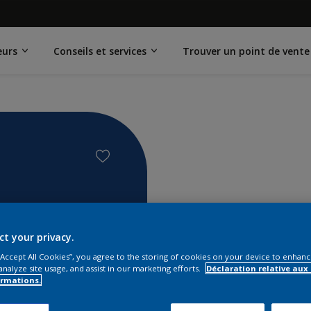
eurs
Conseils et services
Trouver un point de vente
ct your privacy.
 “Accept All Cookies”, you agree to the storing of cookies on your device to enhanc
analyze site usage, and assist in our marketing efforts.
Déclaration relative aux
ormations.