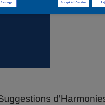
 Settings
Accept All Cookies
Rej
Trouver 
Suggestions d'Harmonie