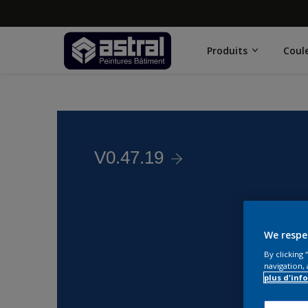
Produits
Coul
V0.47.19
We respe
By clicking
navigation, 
plus d'inf