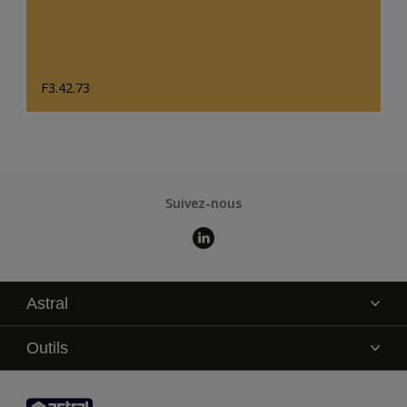
F3.42.73
Suivez-nous
Astral
La marque
Outils
Service technique
AkzoNobel Color Studio
Contact