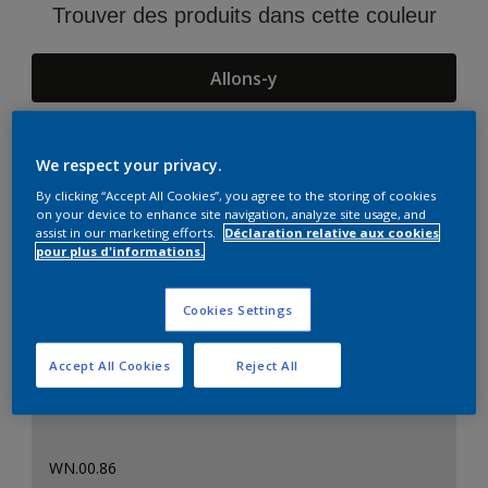
Trouver des produits dans cette couleur
Allons-y
We respect your privacy.
Suggestions d'Harmonies
By clicking “Accept All Cookies”, you agree to the storing of cookies
on your device to enhance site navigation, analyze site usage, and
assist in our marketing efforts.
Déclaration relative aux cookies
pour plus d'informations.
Cookies Settings
Accept All Cookies
Reject All
WN.00.86