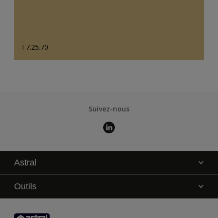
F7.25.70
Suivez-nous
Astral
La marque
Outils
Service technique
AkzoNobel Color Studio
Contact