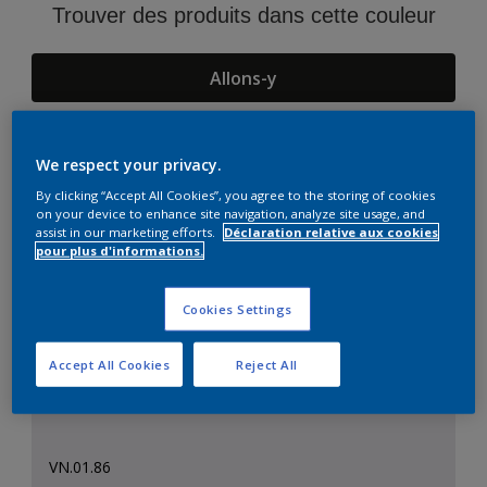
Trouver des produits dans cette couleur
Allons-y
We respect your privacy.
Suggestions d'Harmonies
By clicking “Accept All Cookies”, you agree to the storing of cookies
on your device to enhance site navigation, analyze site usage, and
assist in our marketing efforts.
Déclaration relative aux cookies
pour plus d'informations.
Cookies Settings
Accept All Cookies
Reject All
VN.01.86