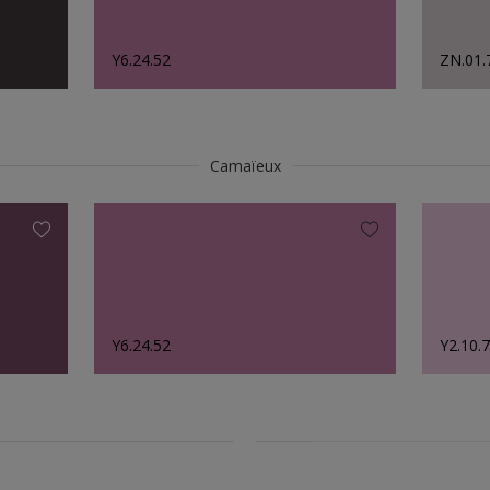
Y6.24.52
ZN.01.
Camaïeux
Y6.24.52
Y2.10.