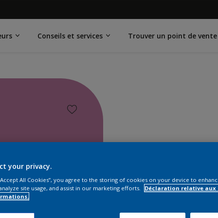
eurs
Conseils et services
Trouver un point de vente
ct your privacy.
 “Accept All Cookies”, you agree to the storing of cookies on your device to enhanc
analyze site usage, and assist in our marketing efforts.
Déclaration relative aux
ormations.