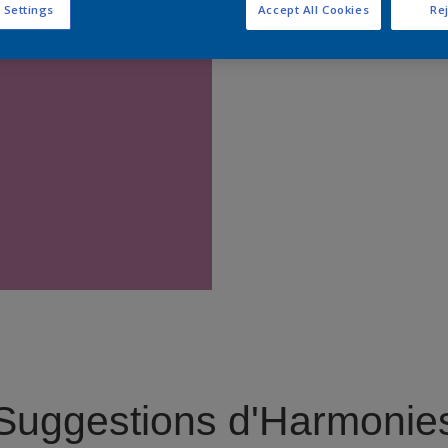
 Settings
Accept All Cookies
Rej
Trouver 
Suggestions d'Harmonie