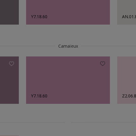
Y7.18.60
AN.01.
Camaïeux
Y7.18.60
Z2.06.