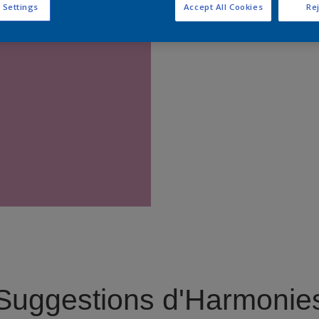
 Settings
Accept All Cookies
Rej
Trouver 
Suggestions d'Harmonie