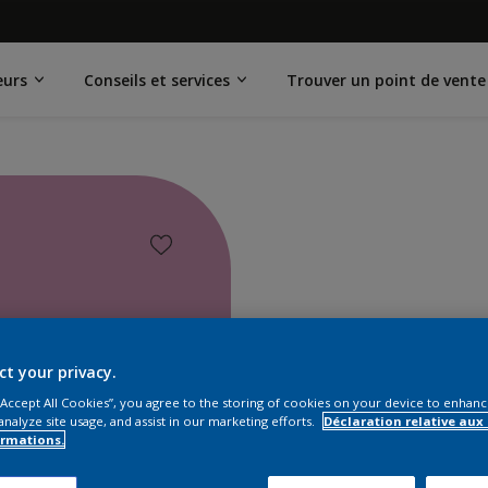
eurs
Conseils et services
Trouver un point de vente
ct your privacy.
 “Accept All Cookies”, you agree to the storing of cookies on your device to enhanc
analyze site usage, and assist in our marketing efforts.
Déclaration relative aux
ormations.