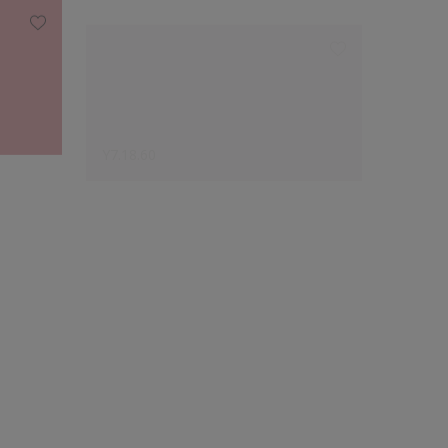
Y7.18.60
W0.17.
Le choix des créateurs