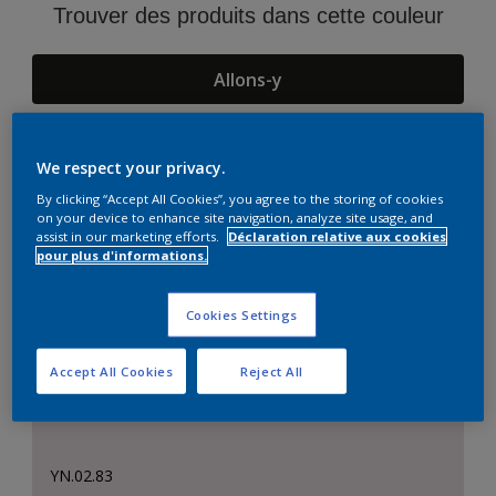
Trouver des produits dans cette couleur
Allons-y
We respect your privacy.
Suggestions d'Harmonies
By clicking “Accept All Cookies”, you agree to the storing of cookies
on your device to enhance site navigation, analyze site usage, and
assist in our marketing efforts.
Déclaration relative aux cookies
pour plus d'informations.
Cookies Settings
Accept All Cookies
Reject All
YN.02.83