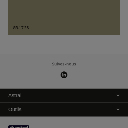
G5.17.58
Suivez-nous
Astral
La marque
Outils
Service technique
AkzoNobel Color Studio
Contact