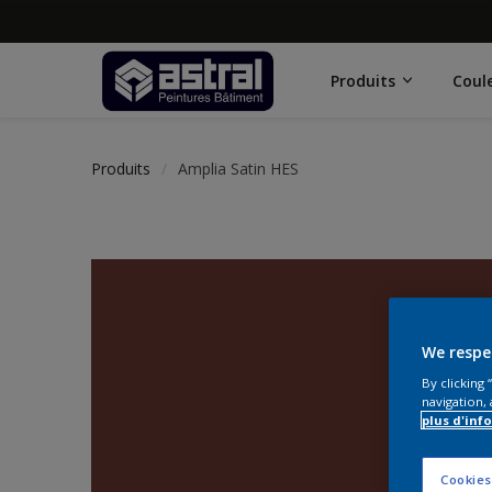
Produits
Coul
Produits
Amplia Satin HES
We respe
By clicking
navigation, 
plus d'inf
Cookies