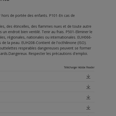
 hors de portée des enfants. P101-En cas de
udes, des étincelles, des flammes nues et de toute autre
n endroit bien ventilé. Tenir au frais. P501-Eliminer le
es, régionales, nationales ou internationales. EUH066-
de la peau. EUH208-Contient de l'octhilinone (ISO).
outtelettes respirables dangereuses peuvent se former
uillards.Dangereux. Respecter les précautions d'emploi.
Télécharger Adobe Reader