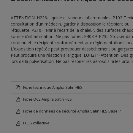
ATTENTION. H226-Liquide et vapeurs inflammables. P102-Tenir
consultation d’un médecin, garder à disposition le récipient ou
l’étiquette. P210-Tenir à l’écart de la chaleur, des surfaces cha
source d’inflammation. Ne pas fumer. P403 + P235-Stocker dans u
contenu et le récipient conformément aux réglementations local
L'exposition répétée peut provoquer dessèchement ou gerçures 
Peut produire une réaction allergique. EUH211-Attention! Des g
lors de la pulvérisation. Ne pas respirer les aérosols ni les bro
Fiche technique Amplia Satin HES
Fiche QCE Amplia Satin HES
Fiche de données de sécurité Amplia Satin HES Base P
FDES collective