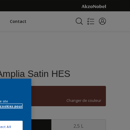
Contact
Amplia Satin HES
C4.33.22
Changer de couleur
e site
 cookies pour
ormat
1 L
2,5 L
ect All