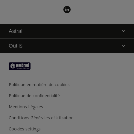
Astral
La marque
Outils
Service technique
AkzoNobel Color Studio
Contact
Trouver un point de vente
Trouver un produit
Politique en matière de cookies
Recycler son pot de peinture
Politique de confidentialité
Mentions Légales
Conditions Générales d'Utilisation
Cookies settings