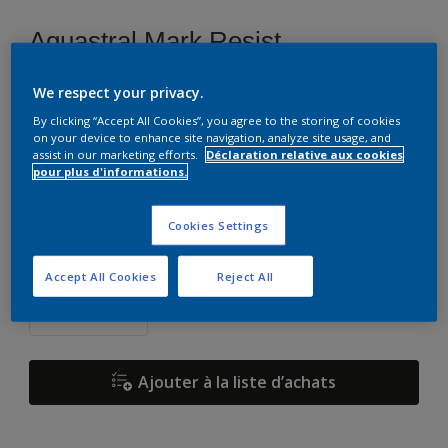
Aquastral Mark Resist
We respect your privacy.
Z9.07.75
By clicking “Accept All Cookies”, you agree to the storing of cookies
Changer de couleur
on your device to enhance site navigation, analyze site usage, and
assist in our marketing efforts.
Déclaration relative aux cookies
pour plus d'informations.
Format
1 L
5 L
10 L
Cookies Settings
Quantité
Accept All Cookies
Reject All
Ajouter à la liste d’achats