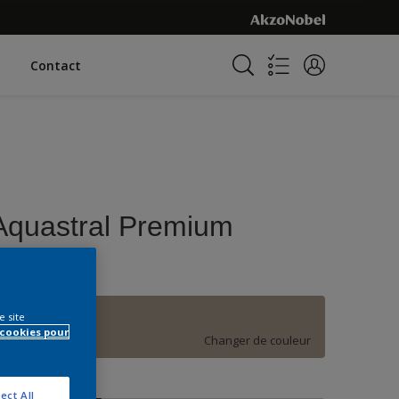
Contact
Aquastral Premium
Velours
e site
F0.08.59
 cookies pour
Changer de couleur
ormat
ect All