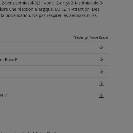
1,2-benzisothiazol-3(2H)-one, 2-octyl-2H-isothiazole-3-
uire une réaction allergique. EUH211-Attention! Des
a pulvérisation. Ne pas respirer les aérosols ni les
Télécharger Adobe Reader
anc Base P
se V