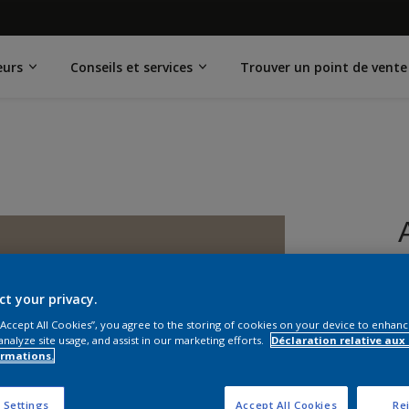
eurs
Conseils et services
Trouver un point de vente
ct your privacy.
 “Accept All Cookies”, you agree to the storing of cookies on your device to enhanc
analyze site usage, and assist in our marketing efforts.
Déclaration relative aux
ormations.
F
 Settings
Accept All Cookies
Rej