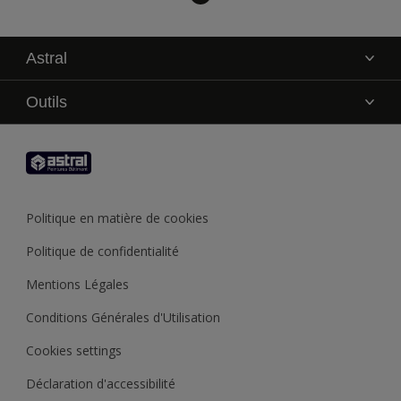
Astral
La marque
Outils
Service technique
AkzoNobel Color Studio
Contact
Trouver un point de vente
Trouver un produit
Politique en matière de cookies
Recycler son pot de peinture
Politique de confidentialité
Mentions Légales
Conditions Générales d'Utilisation
Cookies settings
Déclaration d'accessibilité