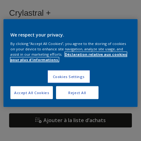
Crylastral +
F0.06.64
We respect your privacy.
Changer de couleur
By clicking “Accept All Cookies”, you agree to the storing of cookies
on your device to enhance site navigation, analyze site usage, and
assist in our marketing efforts.
Déclaration relative aux cookies
Format
pour plus d'informations.
1 L
5 L
15 L
Cookies Settings
Quantité
Accept All Cookies
Reject All
Ajouter à la liste d’achats