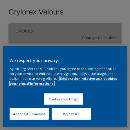
Crylorex Velours
ON.00.69
Changer de couleur
Format
We respect your privacy.
5 L
15 L
By clicking “Accept All Cookies”, you agree to the storing of cookies
on your device to enhance site navigation, analyze site usage, and
assist in our marketing efforts.
Déclaration relative aux cookies
Quantité
pour plus d'informations.
Cookies Settings
Ajouter à la liste d’achats
Accept All Cookies
Reject All