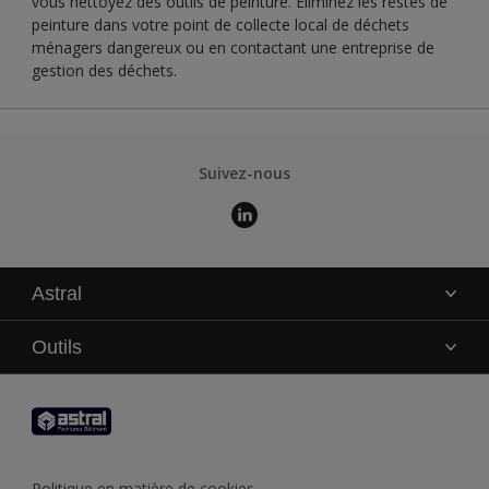
vous nettoyez des outils de peinture. Éliminez les restes de
peinture dans votre point de collecte local de déchets
ménagers dangereux ou en contactant une entreprise de
gestion des déchets.
Suivez-nous
Astral
La marque
Outils
Service technique
AkzoNobel Color Studio
Contact
Trouver un point de vente
Trouver un produit
Politique en matière de cookies