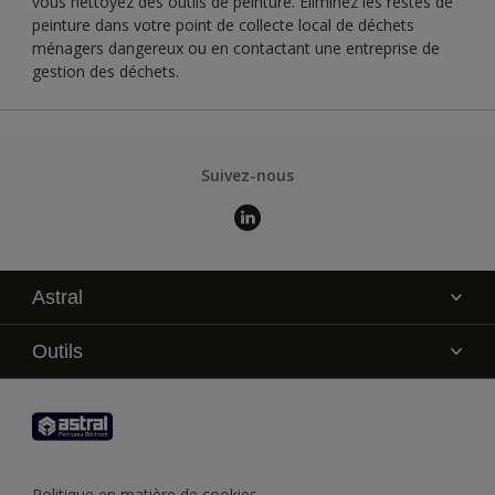
vous nettoyez des outils de peinture. Éliminez les restes de
peinture dans votre point de collecte local de déchets
ménagers dangereux ou en contactant une entreprise de
gestion des déchets.
Suivez-nous
Astral
La marque
Outils
Service technique
AkzoNobel Color Studio
Contact
Trouver un point de vente
Trouver un produit
Politique en matière de cookies