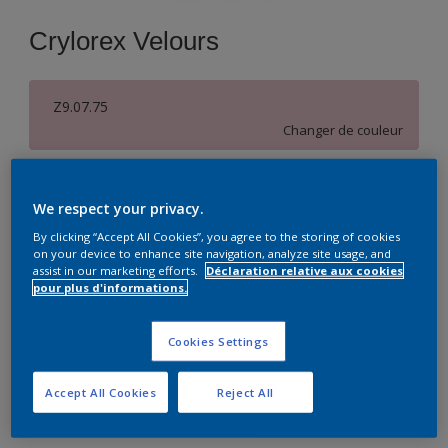
Crylorex Velours
Z9.07.75
Changer de couleur
Format
We respect your privacy.
5 L
15 L
By clicking “Accept All Cookies”, you agree to the storing of cookies
on your device to enhance site navigation, analyze site usage, and
assist in our marketing efforts.
Déclaration relative aux cookies
Quantité
pour plus d'informations.
Cookies Settings
Ajouter à la liste d’achats
Accept All Cookies
Reject All