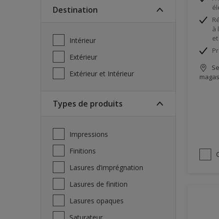
él
Destination
Ré
à 
et
Intérieur
Pr
Extérieur
Se
Extérieur et Intérieur
magas
Types de produits
Impressions
Finitions
Lasures d’imprégnation
Lasures de finition
Lasures opaques
Saturateur