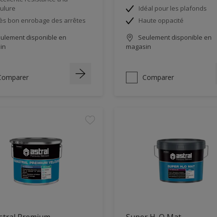
ulure
Idéal pour les plafonds
ès bon enrobage des arrêtes
Haute oppacité
ulement disponible en
Seulement disponible en
in
magasin
Comparer
Comparer
stral Premium
Super H₂O Mat