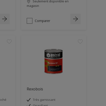
Seulement disponible en
magasin
Comparer
Rexobois
poché
Très garnissant
Opacifiant