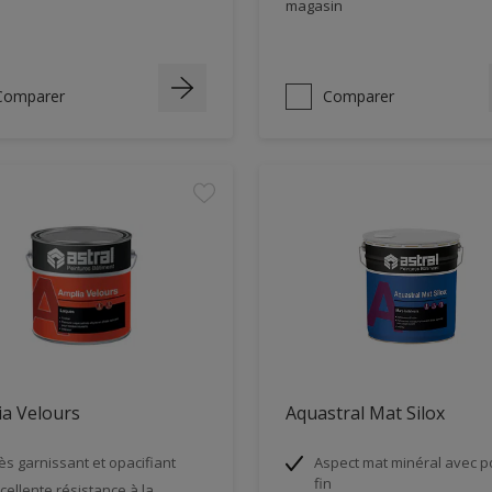
magasin
Comparer
Comparer
a Velours
Aquastral Mat Silox
ès garnissant et opacifiant
Aspect mat minéral avec 
fin
cellente résistance à la