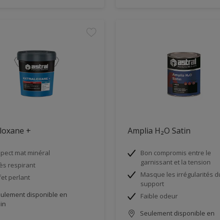
loxane +
Amplia H₂O Satin
pect mat minéral
Bon compromis entre le
garnissant et la tension
ès respirant
Masque les irrégularités d
fet perlant
support
ulement disponible en
Faible odeur
in
Seulement disponible en