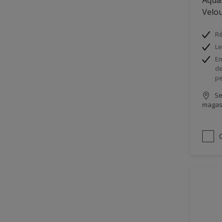
Velo
Ré
Le
Em
de
pe
Se
magas