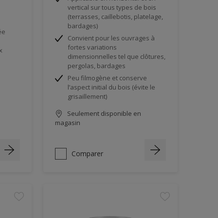
vertical sur tous types de bois
(terrasses, caillebotis, platelage,
bardages)
ée
Convient pour les ouvrages à
fortes variations
x
dimensionnelles tel que clôtures,
pergolas, bardages
Peu filmogène et conserve
l’aspect initial du bois (évite le
grisaillement)
Seulement disponible en
magasin
Comparer