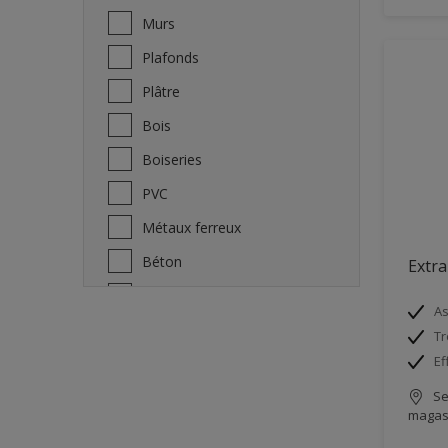
Mat masquant
Murs
Lisse
Plafonds
Mat-satiné
Plâtre
Semi-brillant
Bois
Granité
Boiseries
Epais
PVC
Métaux ferreux
Béton
Extra
Ciment
As
Façades
Tr
Ef
Métaux non-ferreux
Se
MDF
magas
Briques