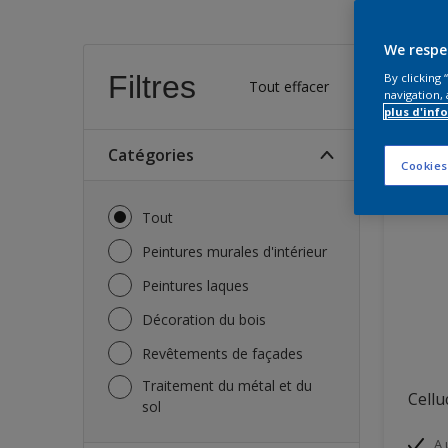
We respe
Trou
Filtres
By clicking
Tout effacer
navigation, 
plus d'inf
47
Produi
Catégories
Cookies
Tout
Peintures murales d'intérieur
Peintures laques
Décoration du bois
Revêtements de façades
Traitement du métal et du
Cellu
sol
A 