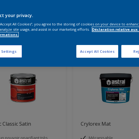
ct your privacy.
vez les produits pour votre proj
 “Accept All Cookies”, you agree to the storing of cookies on your device to enhanc
analyze site usage, and assist in our marketing efforts.
Déclaration relative aux
ormations.
ts trouvés
 Settings
Accept All Cookies
Rej
c Classic Satin
Crylorex Mat
un pouvoir opacifiant très
Mécanisable