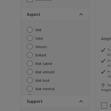
Aspect
Mat
Satin
Ampli
Velours
Tr
bl
Brillant
Pr
Mat satiné
et
Pr
Mat velouté
d’
Mat lissé
Se
Mat minéral
magas
Mat taloché
Support
Mat taloché "gros grains"