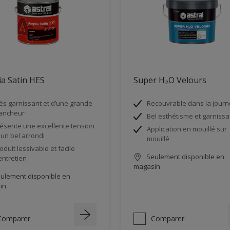
a Satin HES
Super H₂O Velours
ès garnissant et d’une grande
Recouvrable dans la jour
ancheur
Bel esthétisme et garnissa
ésente une excellente tension
Application en mouillé sur
 un bel arrondi
mouillé
oduit lessivable et facile
Seulement disponible en
entretien
magasin
ulement disponible en
in
Comparer
Comparer