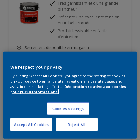
Très garnissant et d’une grande
blancheur
Présente une excellente tension
et un bel arrondi
Produit lessivable et facile
d’entretien
Seulement disponible en magasin
We respect your privacy.
Comparer
By clicking “Accept All Cookies”, you agree to the storing of cookies
on your device to enhance site navigation, analyze site usage, and
assist in our marketing efforts.
Déclaration relative aux cookies
pour plus d'informations.
Super H₂O Velours
Cookies Settings
Recouvrable dans la journée
Bel esthétisme et garnissant
Accept All Cookies
Reject All
Application en mouillé sur mouillé