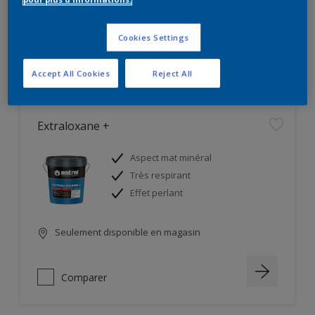
Seulement disponible en magasin
Cookies Settings
Comparer
Accept All Cookies
Reject All
Extraloxane +
Aspect mat minéral
Très respirant
Effet perlant
Seulement disponible en magasin
Comparer