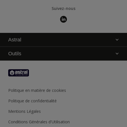
Suivez-nous
Astral
La marque
Outils
Service technique
AkzoNobel Color Studio
Contact
Trouver un point de vente
Trouver un produit
Politique en matière de cookies
Recycler son pot de peinture
Politique de confidentialité
Mentions Légales
Conditions Générales d'Utilisation