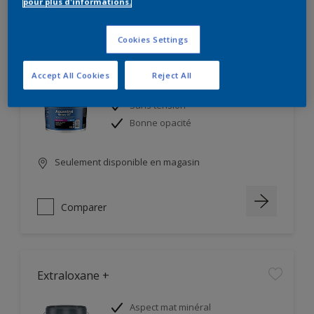
pour plus d'informations.
Cookies Settings
Aquastral renov ST
Accept All Cookies
Reject All
Bon pouvoir couvrant
Sans tension
Bonne opacité
Seulement disponible en magasin
Comparer
Extraloxane +
Aspect mat minéral