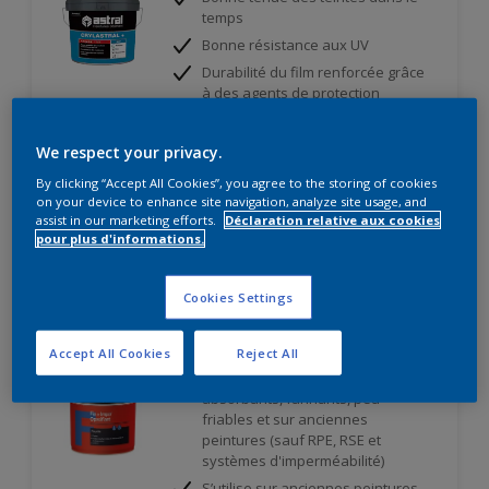
temps
Bonne résistance aux UV
Durabilité du film renforcée grâce
à des agents de protection
encapsulés
We respect your privacy.
Seulement disponible en magasin
By clicking “Accept All Cookies”, you agree to the storing of cookies
on your device to enhance site navigation, analyze site usage, and
Comparer
assist in our marketing efforts.
Déclaration relative aux cookies
pour plus d'informations.
Cookies Settings
Fix+Imper Opacifiant
Accept All Cookies
Reject All
A utiliser sur les fonds,
absorbants, farinants, peu
friables et sur anciennes
peintures (sauf RPE, RSE et
systèmes d'imperméabilité)
S’utilise sur anciennes peintures