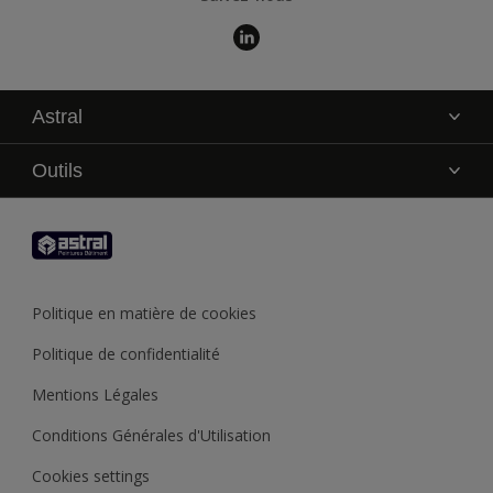
Astral
La marque
Outils
Service technique
AkzoNobel Color Studio
Contact
Trouver un point de vente
Trouver un produit
Politique en matière de cookies
Recycler son pot de peinture
Politique de confidentialité
Mentions Légales
Conditions Générales d'Utilisation
Cookies settings