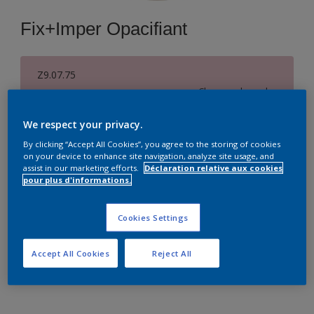
Fix+Imper Opacifiant
Z9.07.75
Changer de couleur
We respect your privacy.
Format
By clicking “Accept All Cookies”, you agree to the storing of cookies
15 L
on your device to enhance site navigation, analyze site usage, and
assist in our marketing efforts.
Déclaration relative aux cookies
pour plus d'informations.
Quantité
Cookies Settings
Accept All Cookies
Reject All
Ajouter à la liste d’achats