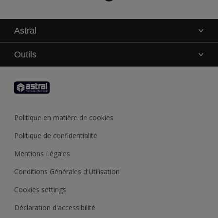
Astral
La marque
Outils
Service technique
AkzoNobel Color Studio
Contact
Trouver un point de vente
Trouver un produit
Politique en matière de cookies
Recycler son pot de peinture
Politique de confidentialité
Mentions Légales
Conditions Générales d'Utilisation
Cookies settings
Déclaration d'accessibilité