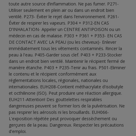
toute autre source d’inflammation. Ne pas fumer. P271-
Utiliser seulement en plein air ou dans un endroit bien
ventilé. P273- Éviter le rejet dans l’environnement. P261-
Éviter de respirer les vapeurs. P304 + P312-EN CAS
D’INHALATION- Appeler un CENTRE ANTIPOISON ou un
médecin en cas de malaise. P303 + P361 + P353- EN CAS
DE CONTACT AVEC LA PEAU (ou les cheveux)- Enlever
immédiatement tous les vêtements contaminés. Rincer la
peau à l'eau. P405-Garder sous clef. P403 + P233-Stocker
dans un endroit bien ventilé. Maintenir le récipient fermé de
manière étanche. P403 + P235-Tenir au frais. P501-Eliminer
le contenu et le récipient conformément aux
réglementations locales, régionales, nationales ou
internationales. EUH208-Contient méthacrylate d'isobutyle
et octhilinone (ISO). Peut produire une réaction allergique.
EUH211-Attention! Des gouttelettes respirables
dangereuses peuvent se former lors de la pulvérisation. Ne
pas respirer les aérosols ni les brouillards. EUH066-
L'exposition répétée peut provoquer dessèchement ou
gerçures de la peau. Dangereux. Respecter les précautions
d'emploi.