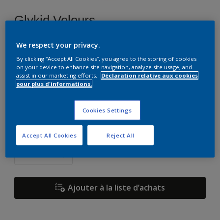
Glykid Velours
We respect your privacy.
G0.09.85
By clicking “Accept All Cookies”, you agree to the storing of cookies
Changer de couleur
on your device to enhance site navigation, analyze site usage, and
assist in our marketing efforts.
Déclaration relative aux cookies
pour plus d'informations.
Format
5 L
15 L
Cookies Settings
Quantité
Accept All Cookies
Reject All
Ajouter à la liste d’achats