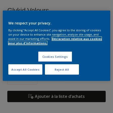
Glykid Velours
We respect your privacy.
T0.30.60
By clicking “Accept All Cookies”, you agree to the storing of cookies
Changer de couleur
on your device to enhance site navigation, analyze site usage, and
assist in our marketing efforts.
Déclaration relative aux cookies
pour plus d'informations.
Format
5 L
15 L
Cookies Settings
Quantité
Accept All Cookies
Reject All
Ajouter à la liste d’achats