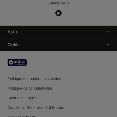
Suivez-nous
Astral
La marque
Outils
Service technique
AkzoNobel Color Studio
Contact
Trouver un point de vente
Trouver un produit
Politique en matière de cookies
Recycler son pot de peinture
Politique de confidentialité
Mentions Légales
Conditions Générales d'Utilisation