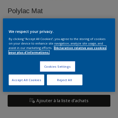
Polylac Mat
F0.06.64
We respect your privacy.
Changer de couleur
By clicking “Accept All Cookies”, you agree to the storing of cookies
on your device to enhance site navigation, analyze site usage, and
assist in our marketing efforts.
Déclaration relative aux cookies
Format
pour plus d'informations.
1 L
2,5 L
Cookies Settings
Quantité
Accept All Cookies
Reject All
Ajouter à la liste d’achats