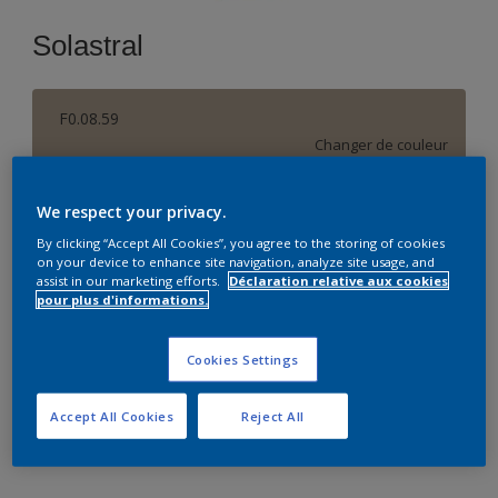
Solastral
F0.08.59
Changer de couleur
Format
We respect your privacy.
5 L
10 L
By clicking “Accept All Cookies”, you agree to the storing of cookies
on your device to enhance site navigation, analyze site usage, and
assist in our marketing efforts.
Déclaration relative aux cookies
pour plus d'informations.
Quantité
Cookies Settings
Accept All Cookies
Reject All
Ajouter à la liste d’achats