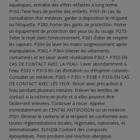
aquatiques, entraîne des effets néfastes à long terme.
P102-Tenir hors de portée des enfants. P101-En cas de
consultation d’un médecin, garder à disposition le récipient
ou l’étiquette. P280-Porter des gants de protection. Porter
un équipement de protection des yeux ou du visage. P273-
Éviter le rejet dans l’environnement. P261-Éviter de respirer
les vapeurs. P264-Se laver les mains soigneusement après
manipulation. P362 + P364-Enlever les vêtements
contaminés et les laver avant réutilisation.P302 + P352-EN
CAS DE CONTACT AVEC LA PEAU- Laver abondamment à
l'eau. P333 + P313-En cas d’irritation ou d’éruption cutanée-
Consulter un médecin. P305 + P351 + P338 + P310-EN CAS
DE CONTACT AVEC LES YEUX- Rincer avec précaution à
l’eau pendant plusieurs minutes. Enlever les lentilles de
contact si la victime en porte et si elles peuvent être
facilement enlevées. Continuer à rincer. Appeler
immédiatement un CENTRE ANTIPOISON ou un médecin.
P501-Éliminer le contenu et le récipient en conformité avec
toutes réglementations locales, régionales, nationales, et
internationales. EUH208-Contient des composés
époxydiques. Peut produire une réaction allergique.