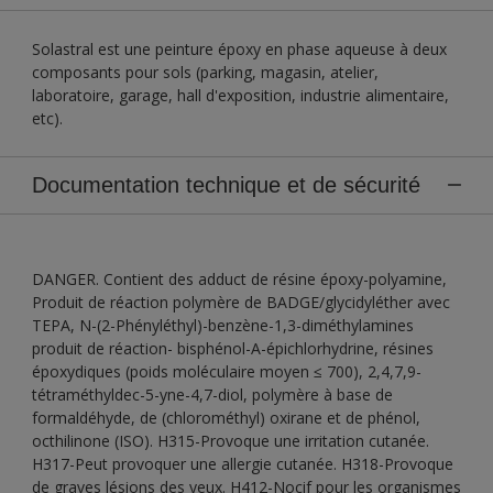
Solastral est une peinture époxy en phase aqueuse à deux
composants pour sols (parking, magasin, atelier,
laboratoire, garage, hall d'exposition, industrie alimentaire,
etc).
Documentation technique et de sécurité
DANGER. Contient des adduct de résine époxy-polyamine,
Produit de réaction polymère de BADGE/glycidyléther avec
TEPA, N-(2-Phényléthyl)-benzène-1,3-diméthylamines
produit de réaction- bisphénol-A-épichlorhydrine, résines
époxydiques (poids moléculaire moyen ≤ 700), 2,4,7,9-
tétraméthyldec-5-yne-4,7-diol, polymère à base de
formaldéhyde, de (chlorométhyl) oxirane et de phénol,
octhilinone (ISO). H315-Provoque une irritation cutanée.
H317-Peut provoquer une allergie cutanée. H318-Provoque
de graves lésions des yeux. H412-Nocif pour les organismes