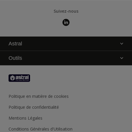
Suivez-nous
Astral
La marque
Outils
Service technique
AkzoNobel Color Studio
Contact
Trouver un point de vente
Trouver un produit
Politique en matière de cookies
Recycler son pot de peinture
Politique de confidentialité
Mentions Légales
Conditions Générales d'Utilisation