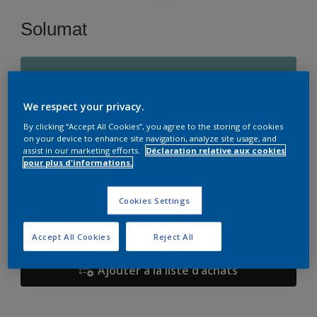
Solumat
P8.18.60
Changer de couleur
We respect your privacy.
By clicking “Accept All Cookies”, you agree to the storing of cookies
Format
on your device to enhance site navigation, analyze site usage, and
assist in our marketing efforts.
Déclaration relative aux cookies
15 L
pour plus d'informations.
Quantité
Cookies Settings
Accept All Cookies
Reject All
Ajouter à la liste d’achats